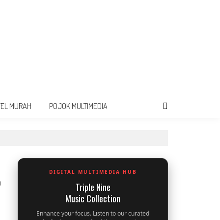
TEL MURAH
POJOK MULTIMEDIA
DIGITAL MULTIMEDIA HUB
0
Triple Nine
Music Collection
Enhance your focus. Listen to our curated