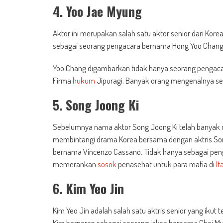
4. Yoo Jae Myung
Aktor ini merupakan salah satu aktor senior dari Kor
sebagai seorang pengacara bernama Hong Yoo Chang 
Yoo Chang digambarkan tidak hanya seorang pengaca
Firma
hukum
Jipuragi. Banyak orang mengenalnya se
5. Song Joong Ki
Sebelumnya nama aktor Song Joong Ki telah banyak d
membintangi drama Korea bersama dengan aktris Son
bernama Vincenzo Cassano. Tidak hanya sebagai penga
memerankan
sosok
penasehat untuk para mafia di
It
6. Kim Yeo Jin
Kim Yeo Jin adalah salah satu aktris senior yang ikut
Kim berperan sebagai seorang jaksa bernama Choi My