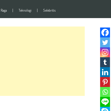
 Raga
Teknologi
Selebritis