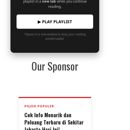
playlist in a
new tab
while you continue
reading.
▶ PLAY PLAYLIST
*Opens in a new window to keep your reading
uninterrupted.
Our Sponsor
POJOK POPULER
Cek Info Menarik dan
Peluang Terbaru di Sekitar
Jakarta Hari Ini!