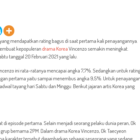
 yang mendapatkan rating bagus di saat pertama kali penayangannya.
embuat kepopuleran
drama Korea
Vincenzo semakin meningkat.
btu tanggal 20 Februari 2021 yang lalu.
incenzo ini rata-ratanya mencapai angka 7,7%. Sedangkan untuk ratin
ayangan pertama yaitu sampai menembus angka 9,5%. Untuk penayanga
adwal tayang hari Sabtu dan Minggu. Berikut jajaran artis Korea yang
at di episode pertama. Selain menjadi seorang pelaku dunia peran, Ok
dol grup bernama 2PM. Dalam drama Korea Vincenzo, Ok Taecyeon
 karakter tersebut digambarkan sebagai seseorang yang sedang