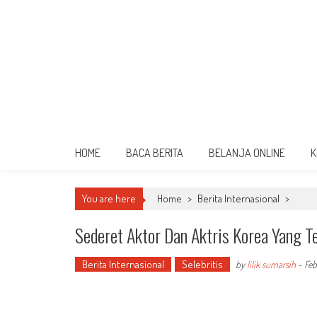
HOME
BACA BERITA
BELANJA ONLINE
K
You are here
Home
>
Berita Internasional
>
Sederet Aktor Dan Aktris Korea Yang T
Berita Internasional
Selebritis
by
lilik sumarsih
-
Feb