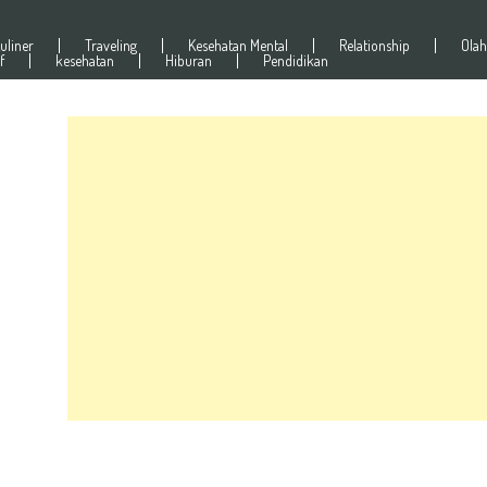
uliner
Traveling
Kesehatan Mental
Relationship
Olah
f
kesehatan
Hiburan
Pendidikan