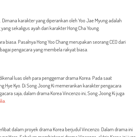
ea. Dimana karakter yang diperankan oleh Yoo Jae Myung adalah
yang sekaligus ayah dari karakter Hong Cha Young.
ra biasa. Pasalnya Hong Yoo Chang merupakan seorang CEO dari
bagai pengacara yang membela rakyat biasa.
ikenal luas oleh para penggemar drama Korea. Pada saat
g Hye Kyo. Di Song Joong Ki memerankan karakter pengacara
cara saja, dalam drama Korea Vincenzo ini, Song Joong Ki juga
alia
.
 terlibat dalam proyek drama Korea berjudul Vincenzo. Dalam drama ini
ung Hero. Sebelum membintangi drama Vincenzo, aktris Korea ini juga