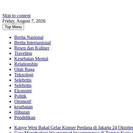
Skip to content
Friday, August 7, 2026
Top Menu
Berita Nasional
Berita Internasional
Resep dan Kuliner
Traveling
Kesehatan Mental
Relationship
Olah Raga
Teknologi
Selebritis
Selebritis
Ekonomi
Politik
Otomotif
kesehatan
Hiburan
Pendidikan
Kanye West Bakal Gelar Konser Perdana di Jakarta 24 Oktobe
Cara Menghadapi Weaponized Incompetence di Tempat Kerja