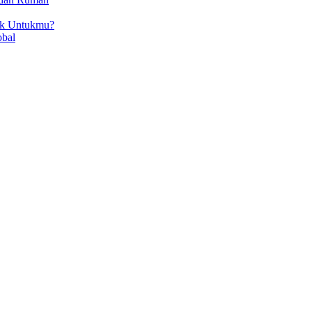
ok Untukmu?
obal