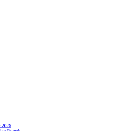
r 2026
 dan Rumah