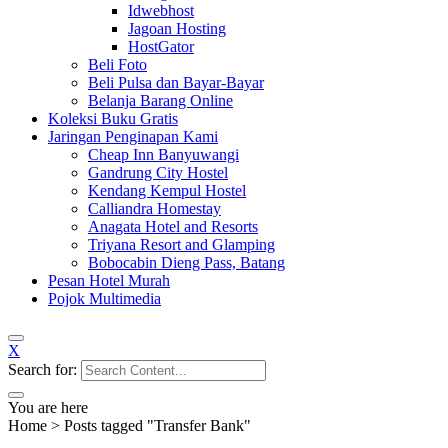
Idwebhost
Jagoan Hosting
HostGator
Beli Foto
Beli Pulsa dan Bayar-Bayar
Belanja Barang Online
Koleksi Buku Gratis
Jaringan Penginapan Kami
Cheap Inn Banyuwangi
Gandrung City Hostel
Kendang Kempul Hostel
Calliandra Homestay
Anagata Hotel and Resorts
Triyana Resort and Glamping
Bobocabin Dieng Pass, Batang
Pesan Hotel Murah
Pojok Multimedia
X
Search for:
You are here
Home
>
Posts tagged "Transfer Bank"