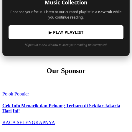
Music Collection
Enhance your focus. Listen to our curated playlist in a
new tab
while
you continue reading.
▶ PLAY PLAYLIST
*Opens in a new window to keep your reading uninterrupted.
Our Sponsor
Pojok Populer
Cek Info Menarik dan Peluang Terbaru di Sekitar Jakarta
Hari Ini!
BACA SELENGKAPNYA