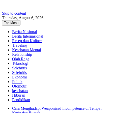
Skip to content
Thursday, August 6, 2026
Top Menu
Berita Nasional
Berita Internasional
Resep dan Kuliner
Traveling
Kesehatan Mental
Relationship
Olah Raga
Teknologi
Selebritis
Selebritis
Ekonomi
Politik
Otomotif
kesehatan
Hiburan
Pendidikan
Cara Menghadapi Weaponized Incompetence di Tempat
Kerja dan Rumah