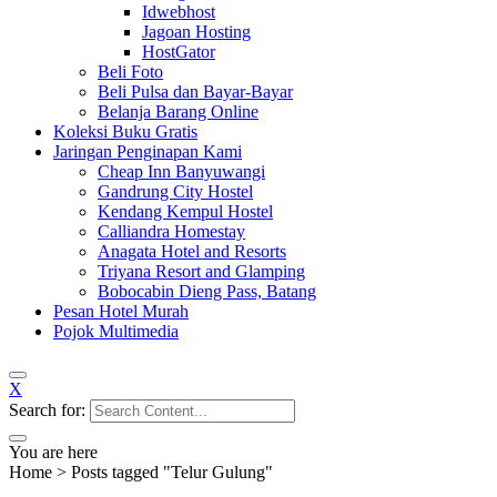
Idwebhost
Jagoan Hosting
HostGator
Beli Foto
Beli Pulsa dan Bayar-Bayar
Belanja Barang Online
Koleksi Buku Gratis
Jaringan Penginapan Kami
Cheap Inn Banyuwangi
Gandrung City Hostel
Kendang Kempul Hostel
Calliandra Homestay
Anagata Hotel and Resorts
Triyana Resort and Glamping
Bobocabin Dieng Pass, Batang
Pesan Hotel Murah
Pojok Multimedia
X
Search for:
You are here
Home
>
Posts tagged "Telur Gulung"