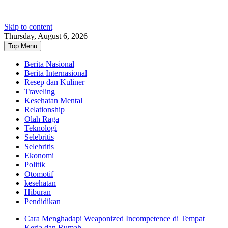
Skip to content
Thursday, August 6, 2026
Top Menu
Berita Nasional
Berita Internasional
Resep dan Kuliner
Traveling
Kesehatan Mental
Relationship
Olah Raga
Teknologi
Selebritis
Selebritis
Ekonomi
Politik
Otomotif
kesehatan
Hiburan
Pendidikan
Cara Menghadapi Weaponized Incompetence di Tempat
Kerja dan Rumah