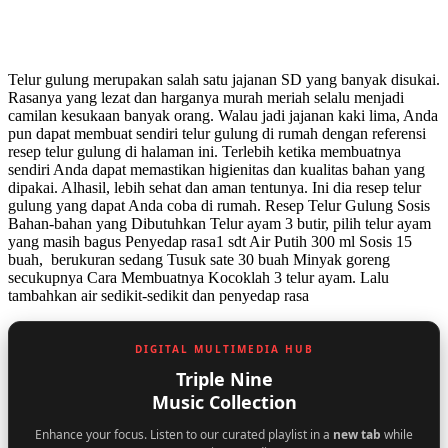
Telur gulung merupakan salah satu jajanan SD yang banyak disukai.
Rasanya yang lezat dan harganya murah meriah selalu menjadi
camilan kesukaan banyak orang. Walau jadi jajanan kaki lima, Anda
pun dapat membuat sendiri telur gulung di rumah dengan referensi
resep telur gulung di halaman ini. Terlebih ketika membuatnya
sendiri Anda dapat memastikan higienitas dan kualitas bahan yang
dipakai. Alhasil, lebih sehat dan aman tentunya. Ini dia resep telur
gulung yang dapat Anda coba di rumah. Resep Telur Gulung Sosis
Bahan-bahan yang Dibutuhkan Telur ayam 3 butir, pilih telur ayam
yang masih bagus Penyedap rasa1 sdt Air Putih 300 ml Sosis 15
buah, berukuran sedang Tusuk sate 30 buah Minyak goreng
secukupnya Cara Membuatnya Kocoklah 3 telur ayam. Lalu
tambahkan air sedikit-sedikit dan penyedap rasa
DIGITAL MULTIMEDIA HUB
Triple Nine
Music Collection
Enhance your focus. Listen to our curated playlist in a
new tab
while