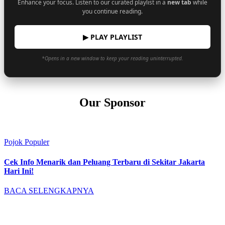
Enhance your focus. Listen to our curated playlist in a
new tab
while
you continue reading.
▶ PLAY PLAYLIST
*Opens in a new window to keep your reading uninterrupted.
Our Sponsor
Pojok Populer
Cek Info Menarik dan Peluang Terbaru di Sekitar Jakarta
Hari Ini!
BACA SELENGKAPNYA