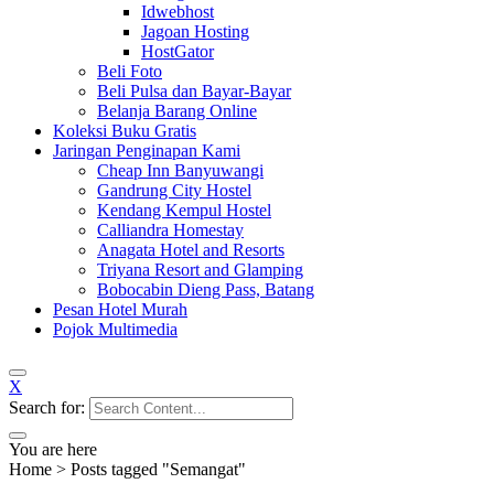
Idwebhost
Jagoan Hosting
HostGator
Beli Foto
Beli Pulsa dan Bayar-Bayar
Belanja Barang Online
Koleksi Buku Gratis
Jaringan Penginapan Kami
Cheap Inn Banyuwangi
Gandrung City Hostel
Kendang Kempul Hostel
Calliandra Homestay
Anagata Hotel and Resorts
Triyana Resort and Glamping
Bobocabin Dieng Pass, Batang
Pesan Hotel Murah
Pojok Multimedia
X
Search for:
You are here
Home
>
Posts tagged "Semangat"