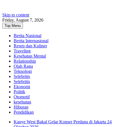
Skip to content
Friday, August 7, 2026
Top Menu
Berita Nasional
Berita Internasional
Resep dan Kuliner
Traveling
Kesehatan Mental
Relationship
Olah Raga
Teknologi
Selebritis
Selebritis
Ekonomi
Politik
Otomotif
kesehatan
Hiburan
Pendidikan
Kanye West Bakal Gelar Konser Perdana di Jakarta 24
Oktober 2026