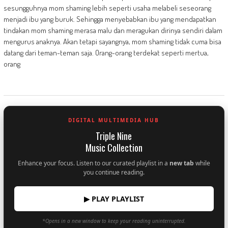
sesungguhnya mom shaming lebih seperti usaha melabeli seseorang
menjadi ibu yang buruk. Sehingga menyebabkan ibu yang mendapatkan
tindakan mom shaming merasa malu dan meragukan dirinya sendiri dalam
mengurus anaknya. Akan tetapi sayangnya, mom shaming tidak cuma bisa
datang dari teman-teman saja. Orang-orang terdekat seperti mertua,
orang
DIGITAL MULTIMEDIA HUB
Triple Nine
Music Collection
Enhance your focus. Listen to our curated playlist in a
new tab
while
you continue reading.
▶ PLAY PLAYLIST
*Opens in a new window to keep your reading uninterrupted.