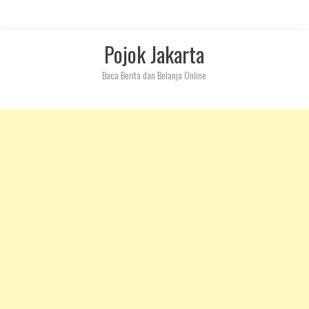
Skip
Pojok Jakarta
to
content
Baca Berita dan Belanja Online