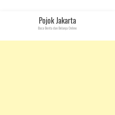
Skip
Pojok Jakarta
to
content
Baca Berita dan Belanja Online