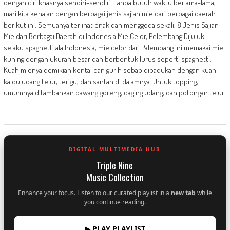
dengan ciri khasnya sendiri-sendiri. Tanpa butuh waktu berlama-lama,
mari kita kenalan dengan berbagai jenis sajian mie dari berbagai daerah
berikut ini. Semuanya terlihat enak dan menggoda sekali. 8 Jenis Sajian
Mie dari Berbagai Daerah di Indonesia Mie Celor, Pelembang Dijuluki
selaku spaghetti ala Indonesia, mie celor dari Palembang ini memakai mie
kuning dengan ukuran besar dan berbentuk lurus seperti spaghetti.
Kuah mienya demikian kental dan gurih sebab dipadukan dengan kuah
kaldu udang telur, terigu, dan santan di dalamnya. Untuk topping,
umumnya ditambahkan bawang goreng, daging udang, dan potongan telur
DIGITAL MULTIMEDIA HUB
Triple Nine
Music Collection
Enhance your focus. Listen to our curated playlist in a
new tab
while
you continue reading.
▶ PLAY PLAYLIST