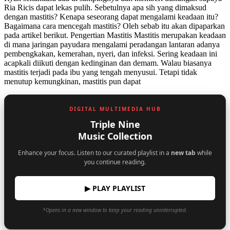
Ria Ricis dapat lekas pulih. Sebetulnya apa sih yang dimaksud
dengan mastitis? Kenapa seseorang dapat mengalami keadaan itu?
Bagaimana cara mencegah mastitis? Oleh sebab itu akan dipaparkan
pada artikel berikut. Pengertian Mastitis Mastitis merupakan keadaan
di mana jaringan payudara mengalami peradangan lantaran adanya
pembengkakan, kemerahan, nyeri, dan infeksi. Sering keadaan ini
acapkali diikuti dengan kedinginan dan demam. Walau biasanya
mastitis terjadi pada ibu yang tengah menyusui. Tetapi tidak
menutup kemungkinan, mastitis pun dapat
DIGITAL MULTIMEDIA HUB
Triple Nine
Music Collection
Enhance your focus. Listen to our curated playlist in a
new tab
while
you continue reading.
▶ PLAY PLAYLIST
*Opens in a new window to keep your reading uninterrupted.