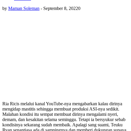
by
Maman Soleman
-
September 8, 2022
0
Ria Ricis melalui kanal YouTube-nya mengabarkan kalau dirinya
mengidap mastitis sehingga membuat produksi ASI-nya sedikit.
Malahan kondisi itu sempat membuat dirinya mengalami nyeri,
demam, dan kesakitan selama seminggu. Tetapi ia bersyukur sebab
kondisinya sekarang sudah membaik. Apalagi sang suami, Teuku
Ryan senantiasa ada di sampingnya dan memberi dukungan supaya