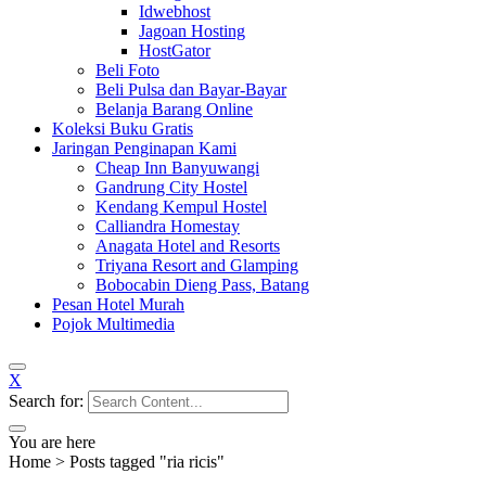
Idwebhost
Jagoan Hosting
HostGator
Beli Foto
Beli Pulsa dan Bayar-Bayar
Belanja Barang Online
Koleksi Buku Gratis
Jaringan Penginapan Kami
Cheap Inn Banyuwangi
Gandrung City Hostel
Kendang Kempul Hostel
Calliandra Homestay
Anagata Hotel and Resorts
Triyana Resort and Glamping
Bobocabin Dieng Pass, Batang
Pesan Hotel Murah
Pojok Multimedia
X
Search for:
You are here
Home
>
Posts tagged "ria ricis"