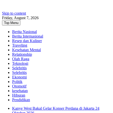
Skip to content
Friday, August 7, 2026
Top Menu
Berita Nasional
Berita Internasional
Resep dan Kuliner
Traveling
Kesehatan Mental
Relationship
Olah Raga
Teknologi
Selebritis
Selebritis
Ekonomi
Politik
Otomotif
kesehatan
Hiburan
Pendidikan
Kanye West Bakal Gelar Konser Perdana di Jakarta 24
Oktober 2026