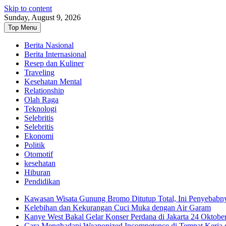
Skip to content
Sunday, August 9, 2026
Top Menu
Berita Nasional
Berita Internasional
Resep dan Kuliner
Traveling
Kesehatan Mental
Relationship
Olah Raga
Teknologi
Selebritis
Selebritis
Ekonomi
Politik
Otomotif
kesehatan
Hiburan
Pendidikan
Kawasan Wisata Gunung Bromo Ditutup Total, Ini Penyebabn
Kelebihan dan Kekurangan Cuci Muka dengan Air Garam
Kanye West Bakal Gelar Konser Perdana di Jakarta 24 Oktobe
Cara Menghadapi Weaponized Incompetence di Tempat Kerja