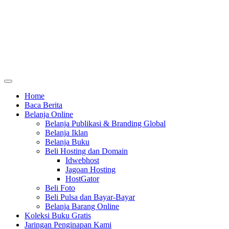
Home
Baca Berita
Belanja Online
Belanja Publikasi & Branding Global
Belanja Iklan
Belanja Buku
Beli Hosting dan Domain
Idwebhost
Jagoan Hosting
HostGator
Beli Foto
Beli Pulsa dan Bayar-Bayar
Belanja Barang Online
Koleksi Buku Gratis
Jaringan Penginapan Kami