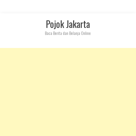
Skip
Pojok Jakarta
to
content
Baca Berita dan Belanja Online