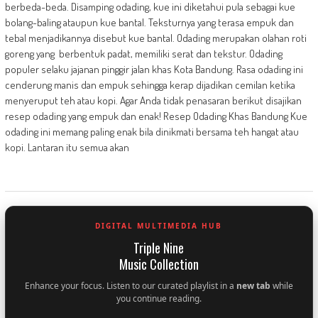
berbeda-beda. Disamping odading, kue ini diketahui pula sebagai kue
bolang-baling ataupun kue bantal. Teksturnya yang terasa empuk dan
tebal menjadikannya disebut kue bantal. Odading merupakan olahan roti
goreng yang berbentuk padat, memiliki serat dan tekstur. Odading
populer selaku jajanan pinggir jalan khas Kota Bandung. Rasa odading ini
cenderung manis dan empuk sehingga kerap dijadikan cemilan ketika
menyeruput teh atau kopi. Agar Anda tidak penasaran berikut disajikan
resep odading yang empuk dan enak! Resep Odading Khas Bandung Kue
odading ini memang paling enak bila dinikmati bersama teh hangat atau
kopi. Lantaran itu semua akan
DIGITAL MULTIMEDIA HUB
Triple Nine
Music Collection
Enhance your focus. Listen to our curated playlist in a
new tab
while
you continue reading.