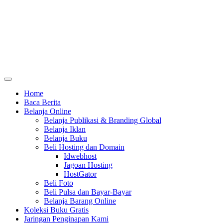
Home
Baca Berita
Belanja Online
Belanja Publikasi & Branding Global
Belanja Iklan
Belanja Buku
Beli Hosting dan Domain
Idwebhost
Jagoan Hosting
HostGator
Beli Foto
Beli Pulsa dan Bayar-Bayar
Belanja Barang Online
Koleksi Buku Gratis
Jaringan Penginapan Kami