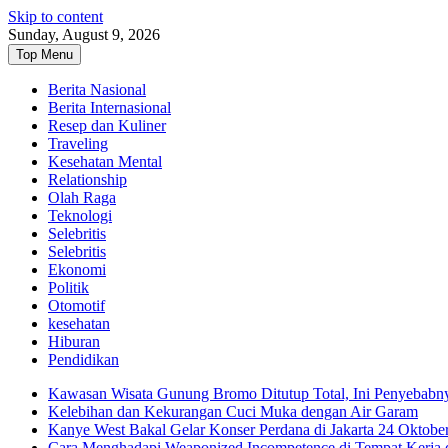
Skip to content
Sunday, August 9, 2026
Top Menu
Berita Nasional
Berita Internasional
Resep dan Kuliner
Traveling
Kesehatan Mental
Relationship
Olah Raga
Teknologi
Selebritis
Selebritis
Ekonomi
Politik
Otomotif
kesehatan
Hiburan
Pendidikan
Kawasan Wisata Gunung Bromo Ditutup Total, Ini Penyebabn
Kelebihan dan Kekurangan Cuci Muka dengan Air Garam
Kanye West Bakal Gelar Konser Perdana di Jakarta 24 Oktobe
Cara Menghadapi Weaponized Incompetence di Tempat Kerja