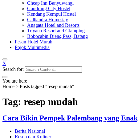
Cheap Inn Banyuwangi
Gandrung City Hostel
Kendang Kempul Hostel
Calliandra Homestay
Anagata Hotel and Resorts
Triyana Resort and Glamping
Bobocabin Dieng Pass, Batang
Pesan Hotel Murah
Pojok Multimedia
X
Search for:
You are here
Home
>
Posts tagged "resep mudah"
Tag: resep mudah
Cara Bikin Pempek Palembang yang Enak,
Berita Nasional
Resep dan Kuliner