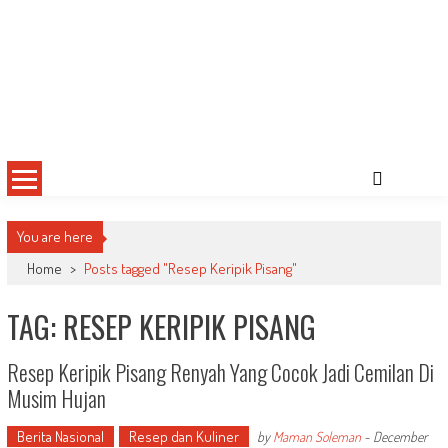
You are here
Home
>
Posts tagged "Resep Keripik Pisang"
TAG: RESEP KERIPIK PISANG
Resep Keripik Pisang Renyah Yang Cocok Jadi Cemilan Di
Musim Hujan
Berita Nasional
Resep dan Kuliner
by
Maman Soleman
-
December