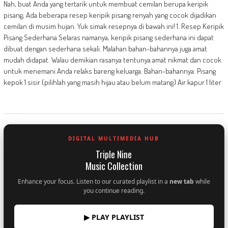
Nah, buat Anda yang tertarik untuk membuat cemilan berupa keripik
pisang, Ada beberapa resep keripik pisang renyah yang cocok dijadikan
cemilan di musim hujan. Yuk simak resepnya di bawah ini! 1. Resep Keripik
Pisang Sederhana Selaras namanya, keripik pisang sederhana ini dapat
dibuat dengan sederhana sekali. Malahan bahan-bahannya juga amat
mudah didapat. Walau demikian rasanya tentunya amat nikmat dan cocok
untuk menemani Anda relaks bareng keluarga. Bahan-bahannya: Pisang
kepok 1 sisir (pilihlah yang masih hijau atau belum matang) Air kapur 1 liter
DIGITAL MULTIMEDIA HUB
Triple Nine
Music Collection
Enhance your focus. Listen to our curated playlist in a
new tab
while
you continue reading.
▶ PLAY PLAYLIST