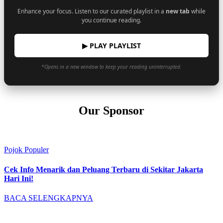
Enhance your focus. Listen to our curated playlist in a
new tab
while
you continue reading.
▶ PLAY PLAYLIST
*Opens in a new window to keep your reading uninterrupted.
Our Sponsor
Pojok Populer
Cek Info Menarik dan Peluang Terbaru di Sekitar Jakarta
Hari Ini!
BACA SELENGKAPNYA