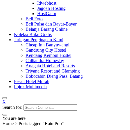
Idwebhost
Jagoan Hosting
HostGator
Beli Foto
Beli Pulsa dan Bayar-Bayar
Belanja Barang Online
Koleksi Buku Gratis
Jaringan Penginapan Kami
Cheap Inn Banyuwangi
Gandrung City Hostel
Kendang Kempul Hostel
Calliandra Homestay
Anagata Hotel and Resorts
Triyana Resort and Glamping
Bobocabin Dieng Pass, Batang
Pesan Hotel Murah
Pojok Multimedia
X
Search for:
You are here
Home
>
Posts tagged "Ratu Pop"