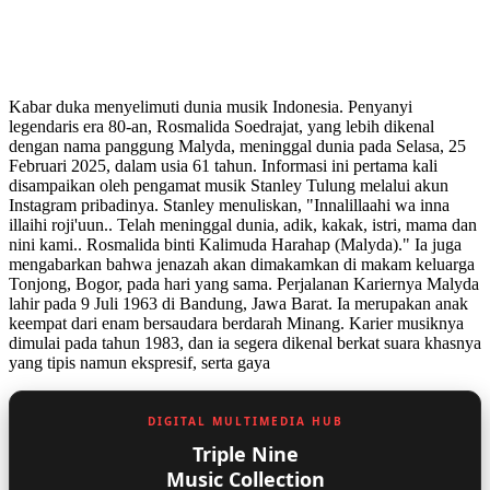
Kabar duka menyelimuti dunia musik Indonesia. Penyanyi
legendaris era 80-an, Rosmalida Soedrajat, yang lebih dikenal
dengan nama panggung Malyda, meninggal dunia pada Selasa, 25
Februari 2025, dalam usia 61 tahun. Informasi ini pertama kali
disampaikan oleh pengamat musik Stanley Tulung melalui akun
Instagram pribadinya. Stanley menuliskan, "Innalillaahi wa inna
illaihi roji'uun.. Telah meninggal dunia, adik, kakak, istri, mama dan
nini kami.. Rosmalida binti Kalimuda Harahap (Malyda)." Ia juga
mengabarkan bahwa jenazah akan dimakamkan di makam keluarga
Tonjong, Bogor, pada hari yang sama. Perjalanan Kariernya Malyda
lahir pada 9 Juli 1963 di Bandung, Jawa Barat. Ia merupakan anak
keempat dari enam bersaudara berdarah Minang. Karier musiknya
dimulai pada tahun 1983, dan ia segera dikenal berkat suara khasnya
yang tipis namun ekspresif, serta gaya
DIGITAL MULTIMEDIA HUB
Triple Nine
Music Collection