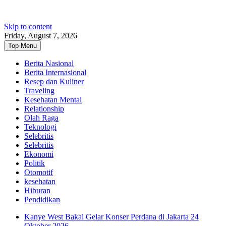
Skip to content
Friday, August 7, 2026
Top Menu
Berita Nasional
Berita Internasional
Resep dan Kuliner
Traveling
Kesehatan Mental
Relationship
Olah Raga
Teknologi
Selebritis
Selebritis
Ekonomi
Politik
Otomotif
kesehatan
Hiburan
Pendidikan
Kanye West Bakal Gelar Konser Perdana di Jakarta 24
Oktober 2026