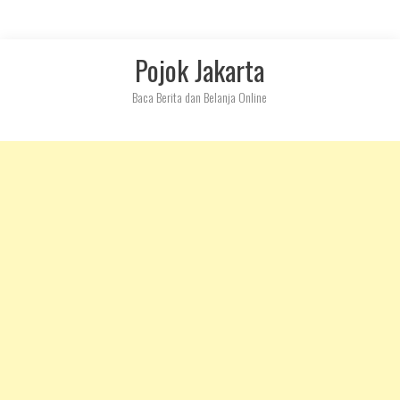
Skip
Pojok Jakarta
to
content
Baca Berita dan Belanja Online