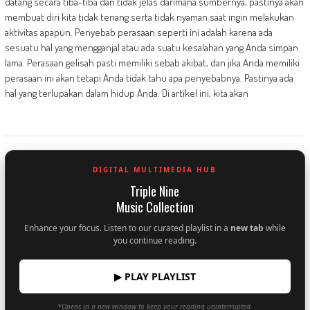
datang secara tiba-tiba dan tidak jelas darimana sumbernya, pastinya akan
membuat diri kita tidak tenang serta tidak nyaman saat ingin melakukan
aktivitas apapun. Penyebab perasaan seperti ini adalah karena ada
sesuatu hal yang mengganjal atau ada suatu kesalahan yang Anda simpan
lama. Perasaan gelisah pasti memiliki sebab akibat, dan jika Anda memiliki
perasaan ini akan tetapi Anda tidak tahu apa penyebabnya. Pastinya ada
hal yang terlupakan dalam hidup Anda. Di artikel ini, kita akan
DIGITAL MULTIMEDIA HUB
Triple Nine
Music Collection
Enhance your focus. Listen to our curated playlist in a
new tab
while
you continue reading.
▶ PLAY PLAYLIST
*Opens in a new window to keep your reading uninterrupted.