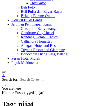
HostGator
Beli Foto
Beli Pulsa dan Bayar-Bayar
Belanja Barang Online
Koleksi Buku Gratis
Jaringan Penginapan Kami
Cheap Inn Banyuwangi
Gandrung City Hostel
Kendang Kempul Hostel
Calliandra Homestay
Anagata Hotel and Resorts
Triyana Resort and Glamping
Bobocabin Dieng Pass, Batang
Pesan Hotel Murah
Pojok Multimedia
X
Search for:
You are here
Home
>
Posts tagged "pijat"
Tag: pijat