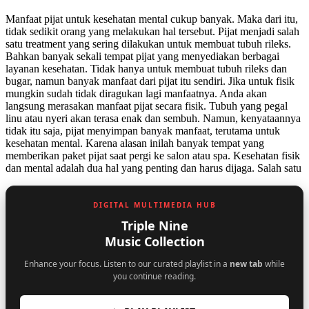
Manfaat pijat untuk kesehatan mental cukup banyak. Maka dari itu,
tidak sedikit orang yang melakukan hal tersebut. Pijat menjadi salah
satu treatment yang sering dilakukan untuk membuat tubuh rileks.
Bahkan banyak sekali tempat pijat yang menyediakan berbagai
layanan kesehatan. Tidak hanya untuk membuat tubuh rileks dan
bugar, namun banyak manfaat dari pijat itu sendiri. Jika untuk fisik
mungkin sudah tidak diragukan lagi manfaatnya. Anda akan
langsung merasakan manfaat pijat secara fisik. Tubuh yang pegal
linu atau nyeri akan terasa enak dan sembuh. Namun, kenyataannya
tidak itu saja, pijat menyimpan banyak manfaat, terutama untuk
kesehatan mental. Karena alasan inilah banyak tempat yang
memberikan paket pijat saat pergi ke salon atau spa. Kesehatan fisik
dan mental adalah dua hal yang penting dan harus dijaga. Salah satu
DIGITAL MULTIMEDIA HUB
Triple Nine
Music Collection
Enhance your focus. Listen to our curated playlist in a
new tab
while
you continue reading.