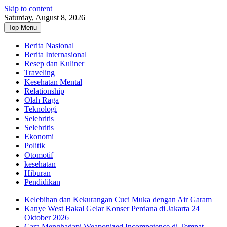
Skip to content
Saturday, August 8, 2026
Top Menu
Berita Nasional
Berita Internasional
Resep dan Kuliner
Traveling
Kesehatan Mental
Relationship
Olah Raga
Teknologi
Selebritis
Selebritis
Ekonomi
Politik
Otomotif
kesehatan
Hiburan
Pendidikan
Kelebihan dan Kekurangan Cuci Muka dengan Air Garam
Kanye West Bakal Gelar Konser Perdana di Jakarta 24
Oktober 2026
Cara Menghadapi Weaponized Incompetence di Tempat