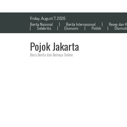
Skip
Friday, August 7, 2026
to
Berita Nasional
Berita Internasional
Resep dan K
content
Selebritis
Ekonomi
Politik
Otomoti
Pojok Jakarta
Baca Berita dan Belanja Online