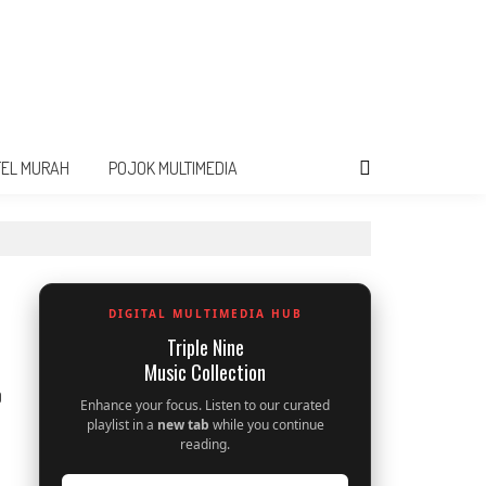
TEL MURAH
POJOK MULTIMEDIA
DIGITAL MULTIMEDIA HUB
Triple Nine
Music Collection
0
Enhance your focus. Listen to our curated
playlist in a
new tab
while you continue
reading.