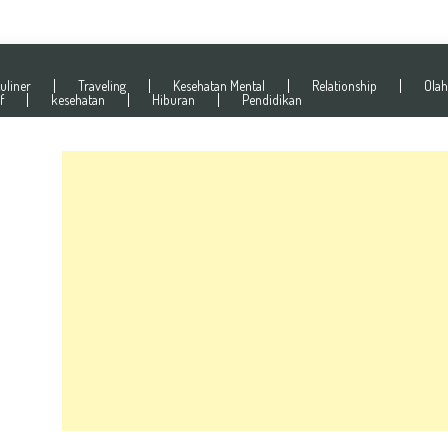
uliner
Traveling
Kesehatan Mental
Relationship
Olah
f
kesehatan
Hiburan
Pendidikan