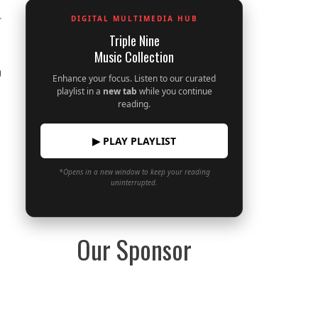
DIGITAL MULTIMEDIA HUB
Triple Nine
Music Collection
0
Enhance your focus. Listen to our curated
playlist in a
new tab
while you continue
reading.
▶ PLAY PLAYLIST
*Opens in a new window to keep your reading
uninterrupted.
Our Sponsor