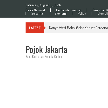
Skip
Saturday, August 8, 2026
to
Berita Nasional
Berita Internasional
Resep dan K
content
Selebritis
Ekonomi
Politik
Otomoti
Kanye West Bakal Gelar Konser Perdana
LATEST
Pojok Jakarta
Baca Berita dan Belanja Online