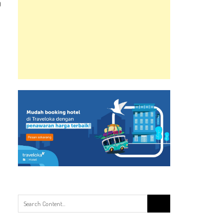
0
Search
for: