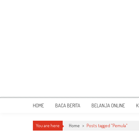
HOME
BACA BERITA
BELANJA ONLINE
K
You are here
Home
>
Posts tagged "Pemula"