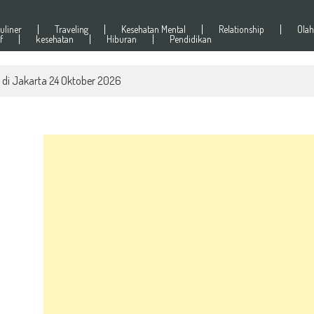
uliner
Traveling
Kesehatan Mental
Relationship
Olah
f
kesehatan
Hiburan
Pendidikan
 di Jakarta 24 Oktober 2026