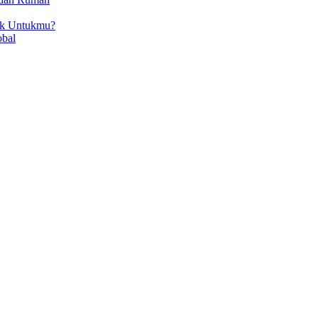
ok Untukmu?
obal