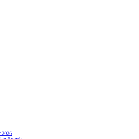
r 2026
 dan Rumah