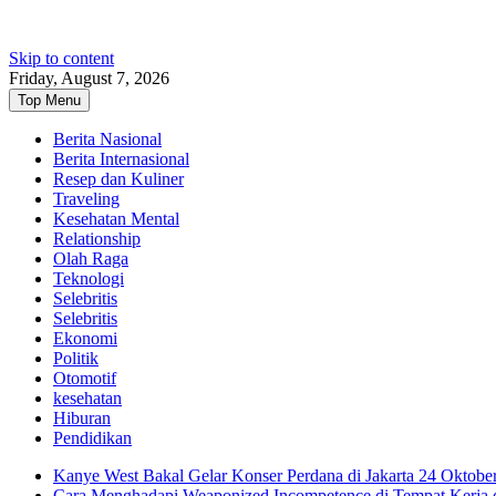
Skip to content
Friday, August 7, 2026
Top Menu
Berita Nasional
Berita Internasional
Resep dan Kuliner
Traveling
Kesehatan Mental
Relationship
Olah Raga
Teknologi
Selebritis
Selebritis
Ekonomi
Politik
Otomotif
kesehatan
Hiburan
Pendidikan
Kanye West Bakal Gelar Konser Perdana di Jakarta 24 Oktobe
Cara Menghadapi Weaponized Incompetence di Tempat Kerja