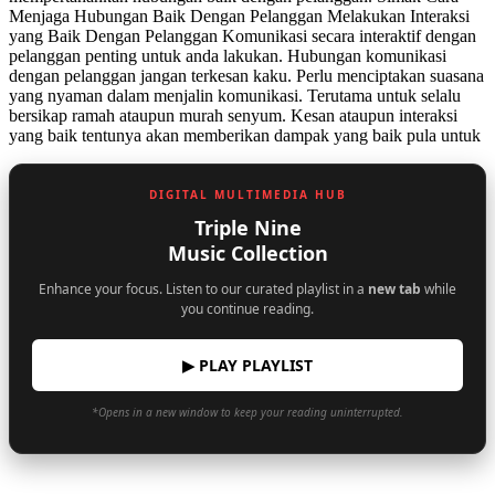
Menjaga Hubungan Baik Dengan Pelanggan Melakukan Interaksi
yang Baik Dengan Pelanggan Komunikasi secara interaktif dengan
pelanggan penting untuk anda lakukan. Hubungan komunikasi
dengan pelanggan jangan terkesan kaku. Perlu menciptakan suasana
yang nyaman dalam menjalin komunikasi. Terutama untuk selalu
bersikap ramah ataupun murah senyum. Kesan ataupun interaksi
yang baik tentunya akan memberikan dampak yang baik pula untuk
DIGITAL MULTIMEDIA HUB
Triple Nine
Music Collection
Enhance your focus. Listen to our curated playlist in a
new tab
while
you continue reading.
▶ PLAY PLAYLIST
*Opens in a new window to keep your reading uninterrupted.