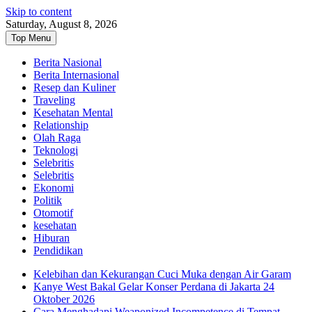
Skip to content
Saturday, August 8, 2026
Top Menu
Berita Nasional
Berita Internasional
Resep dan Kuliner
Traveling
Kesehatan Mental
Relationship
Olah Raga
Teknologi
Selebritis
Selebritis
Ekonomi
Politik
Otomotif
kesehatan
Hiburan
Pendidikan
Kelebihan dan Kekurangan Cuci Muka dengan Air Garam
Kanye West Bakal Gelar Konser Perdana di Jakarta 24
Oktober 2026
Cara Menghadapi Weaponized Incompetence di Tempat