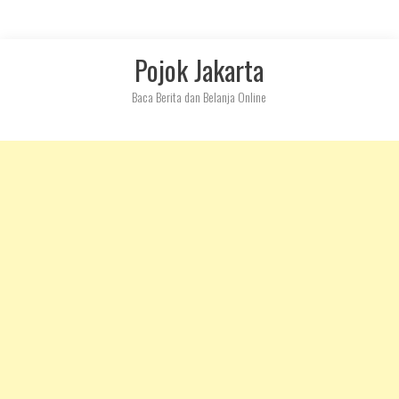
Skip
Pojok Jakarta
to
content
Baca Berita dan Belanja Online