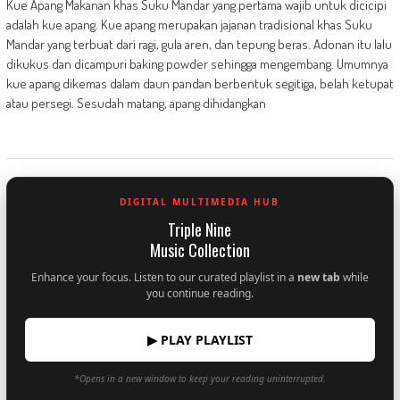
Kue Apang Makanan khas Suku Mandar yang pertama wajib untuk dicicipi
adalah kue apang. Kue apang merupakan jajanan tradisional khas Suku
Mandar yang terbuat dari ragi, gula aren, dan tepung beras. Adonan itu lalu
dikukus dan dicampuri baking powder sehingga mengembang. Umumnya
kue apang dikemas dalam daun pandan berbentuk segitiga, belah ketupat
atau persegi. Sesudah matang, apang dihidangkan
DIGITAL MULTIMEDIA HUB
Triple Nine
Music Collection
Enhance your focus. Listen to our curated playlist in a
new tab
while
you continue reading.
▶ PLAY PLAYLIST
*Opens in a new window to keep your reading uninterrupted.