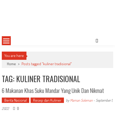
You are here
Home
>
Posts tagged "kuliner tradisional"
TAG: KULINER TRADISIONAL
6 Makanan Khas Suku Mandar Yang Unik Dan Nikmat
Berita Nasional
Resep dan Kuliner
by
Maman Soleman
-
September 1,
0
2022