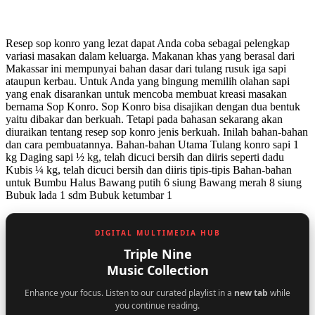
Resep sop konro yang lezat dapat Anda coba sebagai pelengkap
variasi masakan dalam keluarga. Makanan khas yang berasal dari
Makassar ini mempunyai bahan dasar dari tulang rusuk iga sapi
ataupun kerbau. Untuk Anda yang bingung memilih olahan sapi
yang enak disarankan untuk mencoba membuat kreasi masakan
bernama Sop Konro. Sop Konro bisa disajikan dengan dua bentuk
yaitu dibakar dan berkuah. Tetapi pada bahasan sekarang akan
diuraikan tentang resep sop konro jenis berkuah. Inilah bahan-bahan
dan cara pembuatannya. Bahan-bahan Utama Tulang konro sapi 1
kg Daging sapi ½ kg, telah dicuci bersih dan diiris seperti dadu
Kubis ¼ kg, telah dicuci bersih dan diiris tipis-tipis Bahan-bahan
untuk Bumbu Halus Bawang putih 6 siung Bawang merah 8 siung
Bubuk lada 1 sdm Bubuk ketumbar 1
DIGITAL MULTIMEDIA HUB
Triple Nine
Music Collection
Enhance your focus. Listen to our curated playlist in a
new tab
while
you continue reading.