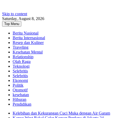
Skip to content
Saturday, August 8, 2026
Top Menu
Berita Nasional
Berita Internasional
Resep dan Kuliner
Traveling
Kesehatan Mental
Relationship
Olah Raga
Teknologi
Selebritis
Selebritis
Ekonomi
Politik
Otomotif
kesehatan
Hiburan
Pendidikan
Kelebihan dan Kekurangan Cuci Muka dengan Air Garam
Kanye West Bakal Gelar Konser Perdana di Jakarta 24