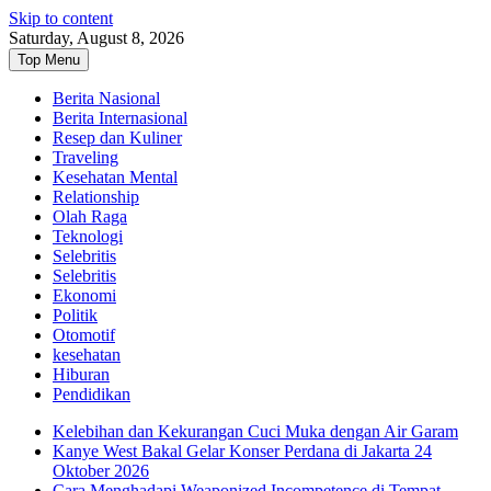
Skip to content
Saturday, August 8, 2026
Top Menu
Berita Nasional
Berita Internasional
Resep dan Kuliner
Traveling
Kesehatan Mental
Relationship
Olah Raga
Teknologi
Selebritis
Selebritis
Ekonomi
Politik
Otomotif
kesehatan
Hiburan
Pendidikan
Kelebihan dan Kekurangan Cuci Muka dengan Air Garam
Kanye West Bakal Gelar Konser Perdana di Jakarta 24
Oktober 2026
Cara Menghadapi Weaponized Incompetence di Tempat