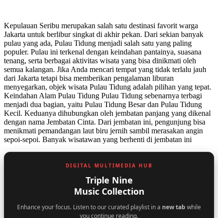
Kepulauan Seribu merupakan salah satu destinasi favorit warga
Jakarta untuk berlibur singkat di akhir pekan. Dari sekian banyak
pulau yang ada, Pulau Tidung menjadi salah satu yang paling
populer. Pulau ini terkenal dengan keindahan pantainya, suasana
tenang, serta berbagai aktivitas wisata yang bisa dinikmati oleh
semua kalangan. Jika Anda mencari tempat yang tidak terlalu jauh
dari Jakarta tetapi bisa memberikan pengalaman liburan
menyegarkan, objek wisata Pulau Tidung adalah pilihan yang tepat.
Keindahan Alam Pulau Tidung Pulau Tidung sebenarnya terbagi
menjadi dua bagian, yaitu Pulau Tidung Besar dan Pulau Tidung
Kecil. Keduanya dihubungkan oleh jembatan panjang yang dikenal
dengan nama Jembatan Cinta. Dari jembatan ini, pengunjung bisa
menikmati pemandangan laut biru jernih sambil merasakan angin
sepoi-sepoi. Banyak wisatawan yang berhenti di jembatan ini
DIGITAL MULTIMEDIA HUB
Triple Nine
Music Collection
Enhance your focus. Listen to our curated playlist in a
new tab
while
you continue reading.