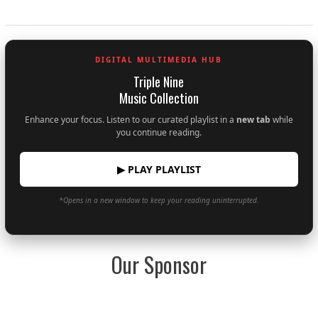
DIGITAL MULTIMEDIA HUB
Triple Nine
Music Collection
Enhance your focus. Listen to our curated playlist in a
new tab
while
you continue reading.
▶ PLAY PLAYLIST
*Opens in a new window to keep your reading uninterrupted.
Our Sponsor