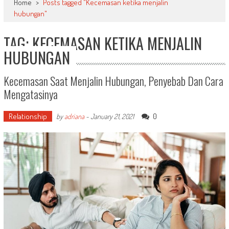
Home
>
Posts tagged "Kecemasan ketika menjalin
hubungan"
TAG: KECEMASAN KETIKA MENJALIN
HUBUNGAN
Kecemasan Saat Menjalin Hubungan, Penyebab Dan Cara
Mengatasinya
Relationship
0
by
adriana
-
January 21, 2021