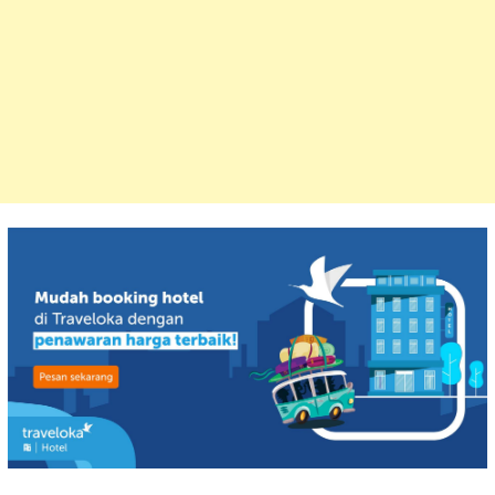
Search
for: