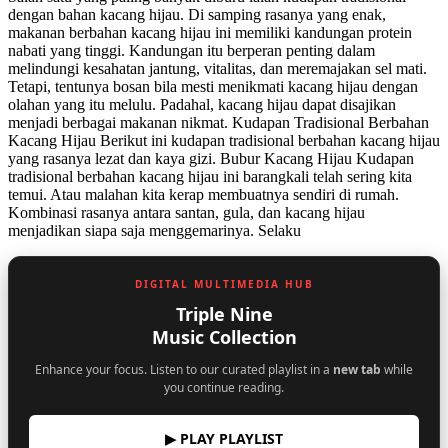
dengan bahan kacang hijau. Di samping rasanya yang enak,
makanan berbahan kacang hijau ini memiliki kandungan protein
nabati yang tinggi. Kandungan itu berperan penting dalam
melindungi kesahatan jantung, vitalitas, dan meremajakan sel mati.
Tetapi, tentunya bosan bila mesti menikmati kacang hijau dengan
olahan yang itu melulu. Padahal, kacang hijau dapat disajikan
menjadi berbagai makanan nikmat. Kudapan Tradisional Berbahan
Kacang Hijau Berikut ini kudapan tradisional berbahan kacang hijau
yang rasanya lezat dan kaya gizi. Bubur Kacang Hijau Kudapan
tradisional berbahan kacang hijau ini barangkali telah sering kita
temui. Atau malahan kita kerap membuatnya sendiri di rumah.
Kombinasi rasanya antara santan, gula, dan kacang hijau
menjadikan siapa saja menggemarinya. Selaku
DIGITAL MULTIMEDIA HUB
Triple Nine
Music Collection
Enhance your focus. Listen to our curated playlist in a
new tab
while
you continue reading.
▶ PLAY PLAYLIST