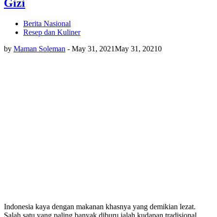
Gizi
Berita Nasional
Resep dan Kuliner
by
Maman Soleman
-
May 31, 2021
May 31, 2021
0
Indonesia kaya dengan makanan khasnya yang demikian lezat.
Salah satu yang paling banyak diburu ialah kudapan tradisional