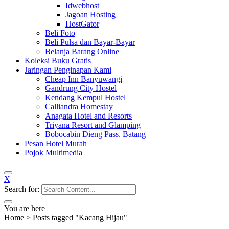
Idwebhost
Jagoan Hosting
HostGator
Beli Foto
Beli Pulsa dan Bayar-Bayar
Belanja Barang Online
Koleksi Buku Gratis
Jaringan Penginapan Kami
Cheap Inn Banyuwangi
Gandrung City Hostel
Kendang Kempul Hostel
Calliandra Homestay
Anagata Hotel and Resorts
Triyana Resort and Glamping
Bobocabin Dieng Pass, Batang
Pesan Hotel Murah
Pojok Multimedia
X
Search for:
You are here
Home
>
Posts tagged "Kacang Hijau"