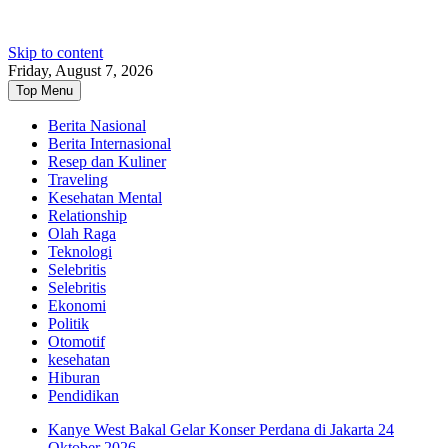
Skip to content
Friday, August 7, 2026
Top Menu
Berita Nasional
Berita Internasional
Resep dan Kuliner
Traveling
Kesehatan Mental
Relationship
Olah Raga
Teknologi
Selebritis
Selebritis
Ekonomi
Politik
Otomotif
kesehatan
Hiburan
Pendidikan
Kanye West Bakal Gelar Konser Perdana di Jakarta 24
Oktober 2026