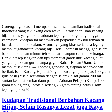
Gorengan gandasturi merupakan salah satu camilan tradisional
Indonesia yang tak lekang oleh waktu. Terbuat dari isian kacang
hijau manis yang dibalut adonan tepung dan digoreng hingga
keemasan, kudapan ini menawarkan perpaduan tekstur renyah di
luar dan lembut di dalam. Aromanya yang khas serta rasa legitnya
membuat gandasturi kacang hijau selalu berhasil menggugah selera,
baik untuk teman minum teh sore hari maupun camilan keluarga.
Berikut resep lengkap dan tips membuat gandasturi kacang hijau
yang empuk dan gurih, tanpa gagal. Bahan-Bahan Utama Untuk
membuat sekitar 15–20 potong gandasturi, siapkan bahan-bahan
berikut: Isian Kacang Hijau: 250 gram kacang hijau kupas 100 gram
gula pasir (bisa disesuaikan dengan selera) ½ sdt garam 200 ml
santan kental 2 lembar daun pandan Adonan Pelapis (Kulit): 100
gram tepung terigu protein sedang 25 gram tepung beras 1 sdm
tepung tapioka ½
Kudapan Tradisional Berbahan Kacang
Hijau, Selain Rasanya Lezat juga Kaya