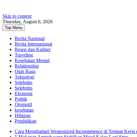
Skip to content
Thursday, August 6, 2026
Top Menu
Berita Nasional
Berita Internasional
Resep dan Kuliner
Traveling
Kesehatan Mental
Relationship
Olah Raga
Teknologi
Selebritis
Selebritis
Ekonomi
Politik
Otomotif
kesehatan
Hiburan
Pendidikan
Cara Menghadapi Weaponized Incompetence di Tempat Kerja
5 Makanan Ampuh yang Stabilkan Mood Kalau Lagi Stres