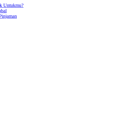
ok Untukmu?
obal
Pinjaman