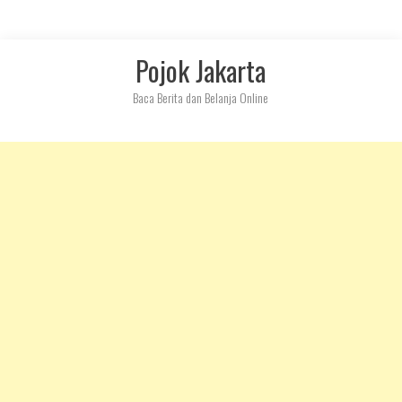
Skip
Pojok Jakarta
to
content
Baca Berita dan Belanja Online