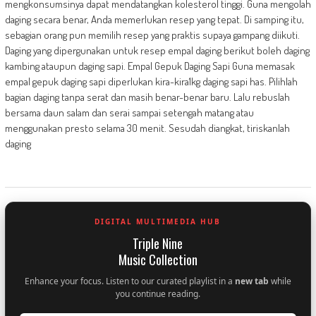
mengkonsumsinya dapat mendatangkan kolesterol tinggi. Guna mengolah
daging secara benar, Anda memerlukan resep yang tepat. Di samping itu,
sebagian orang pun memilih resep yang praktis supaya gampang diikuti.
Daging yang dipergunakan untuk resep empal daging berikut boleh daging
kambing ataupun daging sapi. Empal Gepuk Daging Sapi Guna memasak
empal gepuk daging sapi diperlukan kira-kira1kg daging sapi has. Pilihlah
bagian daging tanpa serat dan masih benar-benar baru. Lalu rebuslah
bersama daun salam dan serai sampai setengah matang atau
menggunakan presto selama 30 menit. Sesudah diangkat, tiriskanlah
daging
DIGITAL MULTIMEDIA HUB
Triple Nine
Music Collection
Enhance your focus. Listen to our curated playlist in a
new tab
while
you continue reading.