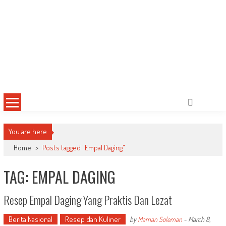
You are here
Home
>
Posts tagged "Empal Daging"
TAG: EMPAL DAGING
Resep Empal Daging Yang Praktis Dan Lezat
Berita Nasional
Resep dan Kuliner
by
Maman Soleman
-
March 8,