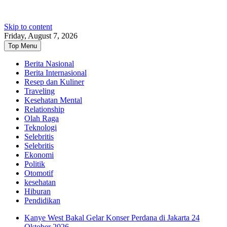
Skip to content
Friday, August 7, 2026
Top Menu
Berita Nasional
Berita Internasional
Resep dan Kuliner
Traveling
Kesehatan Mental
Relationship
Olah Raga
Teknologi
Selebritis
Selebritis
Ekonomi
Politik
Otomotif
kesehatan
Hiburan
Pendidikan
Kanye West Bakal Gelar Konser Perdana di Jakarta 24
Oktober 2026