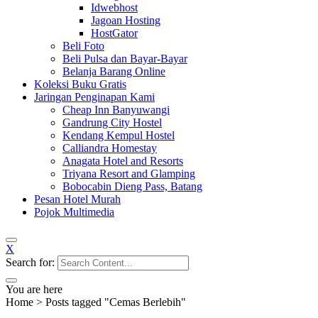
Idwebhost
Jagoan Hosting
HostGator
Beli Foto
Beli Pulsa dan Bayar-Bayar
Belanja Barang Online
Koleksi Buku Gratis
Jaringan Penginapan Kami
Cheap Inn Banyuwangi
Gandrung City Hostel
Kendang Kempul Hostel
Calliandra Homestay
Anagata Hotel and Resorts
Triyana Resort and Glamping
Bobocabin Dieng Pass, Batang
Pesan Hotel Murah
Pojok Multimedia
X
Search for:
You are here
Home
>
Posts tagged "Cemas Berlebih"