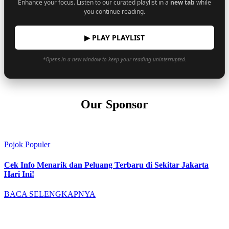
Enhance your focus. Listen to our curated playlist in a
new tab
while
you continue reading.
▶ PLAY PLAYLIST
*Opens in a new window to keep your reading uninterrupted.
Our Sponsor
Pojok Populer
Cek Info Menarik dan Peluang Terbaru di Sekitar Jakarta
Hari Ini!
BACA SELENGKAPNYA