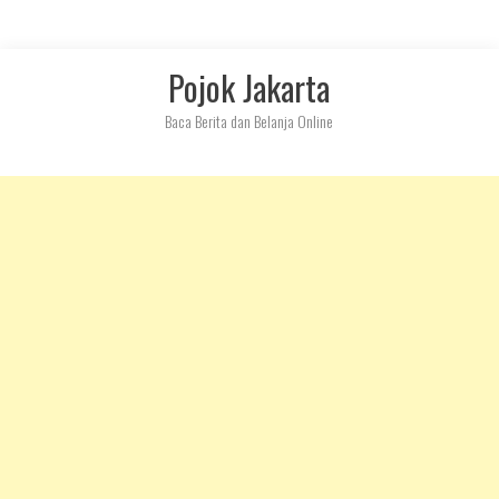
Skip
Pojok Jakarta
to
content
Baca Berita dan Belanja Online