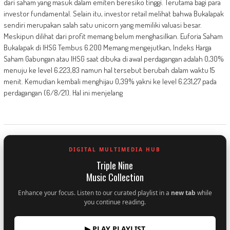
dari saham yang masuk dalam emiten beresiko tinggi. Terutama bagi para
investor fundamental. Selain itu, investor retail melihat bahwa Bukalapak
sendiri merupakan salah satu unicorn yang memiliki valuasi besar.
Meskipun dilihat dari profit memang belum menghasilkan. Euforia Saham
Bukalapak di IHSG Tembus 6.200 Memang mengejutkan, Indeks Harga
Saham Gabungan atau IHSG saat dibuka di awal perdagangan adalah 0,30%
menuju ke level 6.223,83 namun hal tersebut berubah dalam waktu 15
menit. Kemudian kembali menghijau 0,39% yakni ke level 6.231,27 pada
perdagangan (6/8/21). Hal ini menjelang
DIGITAL MULTIMEDIA HUB
Triple Nine
Music Collection
Enhance your focus. Listen to our curated playlist in a
new tab
while
you continue reading.
▶ PLAY PLAYLIST