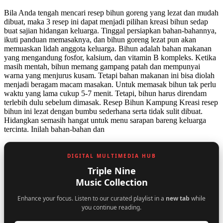
Bila Anda tengah mencari resep bihun goreng yang lezat dan mudah
dibuat, maka 3 resep ini dapat menjadi pilihan kreasi bihun sedap
buat sajian hidangan keluarga. Tinggal persiapkan bahan-bahannya,
ikuti panduan memasaknya, dan bihun goreng lezat pun akan
memuaskan lidah anggota keluarga. Bihun adalah bahan makanan
yang mengandung fosfor, kalsium, dan vitamin B kompleks. Ketika
masih mentah, bihun memang gampang patah dan mempunyai
warna yang menjurus kusam. Tetapi bahan makanan ini bisa diolah
menjadi beragam macam masakan. Untuk memasak bihun tak perlu
waktu yang lama cukup 5-7 menit. Tetapi, bihun harus direndam
terlebih dulu sebelum dimasak. Resep Bihun Kampung Kreasi resep
bihun ini lezat dengan bumbu sederhana serta tidak sulit dibuat.
Hidangkan semasih hangat untuk menu sarapan bareng keluarga
tercinta. Inilah bahan-bahan dan
DIGITAL MULTIMEDIA HUB
Triple Nine
Music Collection
Enhance your focus. Listen to our curated playlist in a
new tab
while
you continue reading.