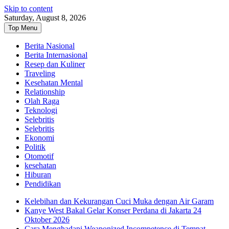
Skip to content
Saturday, August 8, 2026
Top Menu
Berita Nasional
Berita Internasional
Resep dan Kuliner
Traveling
Kesehatan Mental
Relationship
Olah Raga
Teknologi
Selebritis
Selebritis
Ekonomi
Politik
Otomotif
kesehatan
Hiburan
Pendidikan
Kelebihan dan Kekurangan Cuci Muka dengan Air Garam
Kanye West Bakal Gelar Konser Perdana di Jakarta 24
Oktober 2026
Cara Menghadapi Weaponized Incompetence di Tempat