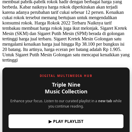
membuat pabrik-pabrik rokok hadir dengan berbagai harga yang
berbeda. Kabar naiknya harga rokok diperkirakan akan terjadi
karena adanya perubahan tarif cukai sebesar 12 persen. Kenaikan
cukai rokok tersebut memang bertujuan untuk mengendalikan
konsumsi rokok. Harga Rokok 2022 Terbaru Naiknya tarif
tembakau membuat harga rokok juga ikut melonjak. Sigaret Kretek
Mesin (SKM) dan Sigaret Putih Mesin (SPM) berada di golongan
tertinggi harga jual terbaru. Sigaret Kretek Mesin Golongan satu
mengalami kenaikan harga jual hingga Rp 38.100 per bungkus isi
20 batang. Itu artinya, harga eceran per batang adalah Rp 1.905.
Untuk Sigaret Putih Mesin Golongan satu mencapai kenaikkan yang
tertinggi
DIGITAL MULTIMEDIA HUB
Triple Nine
Music Collection
Enhance your focus. Listen to our curated playlist in a
new tab
while
you continue reading.
▶ PLAY PLAYLIST