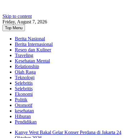
Skip to content
Friday, August 7, 2026
Top Menu
Berita Nasional
Berita Internasional
Resep dan Kuliner
Traveling
Kesehatan Mental
Relationship
Olah Raga
Teknologi
Selebritis
Selebritis
Ekonomi
Politik
Otomotif
kesehatan
Hiburan
Pendidikan
Kanye West Bakal Gelar Konser Perdana di Jakarta 24
Oktober 2026