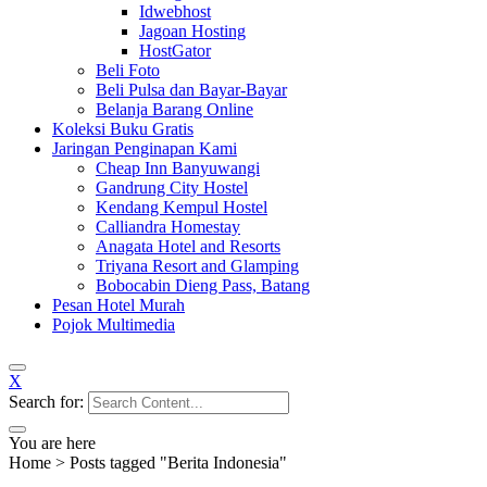
Idwebhost
Jagoan Hosting
HostGator
Beli Foto
Beli Pulsa dan Bayar-Bayar
Belanja Barang Online
Koleksi Buku Gratis
Jaringan Penginapan Kami
Cheap Inn Banyuwangi
Gandrung City Hostel
Kendang Kempul Hostel
Calliandra Homestay
Anagata Hotel and Resorts
Triyana Resort and Glamping
Bobocabin Dieng Pass, Batang
Pesan Hotel Murah
Pojok Multimedia
X
Search for:
You are here
Home
>
Posts tagged "Berita Indonesia"