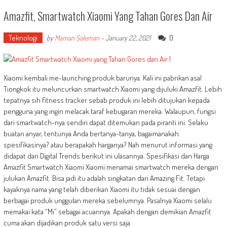
Amazfit, Smartwatch Xiaomi Yang Tahan Gores Dan Air
Teknologi
0
by
Maman Soleman
-
January 22, 2021
Xiaomi kembali me-launching produk barunya. Kali ini pabrikan asal
Tiongkok itu meluncurkan smartwatch Xiaomi yang dijuluki Amazfit. Lebih
tepatnya sih fitness tracker sebab produk ini lebih ditujukan kepada
pengguna yang ingin melacak taraf kebugaran mereka. Walaupun, fungsi
dari smartwatch-nya sendiri dapat ditemukan pada piranti ini. Selaku
buatan anyar, tentunya Anda bertanya-tanya, bagaimanakah
spesifikasinya? atau berapakah harganya? Nah menurut informasi yang
didapat dari Digital Trends berikut ini ulasannya. Spesifikasi dan Harga
Amazfit Smartwatch Xiaomi Xiaomi menamai smartwatch mereka dengan
julukan Amazfit. Bisa jadi itu adalah singkatan dari Amazing Fit. Tetapi
kayaknya nama yang telah diberikan Xiaomi itu tidak sesuai dengan
berbagai produk unggulan mereka sebelumnya. Pasalnya Xiaomi selalu
memakai kata “Mi” sebagai acuannya. Apakah dengan demikian Amazfit
cuma akan dijadikan produk satu versi saja