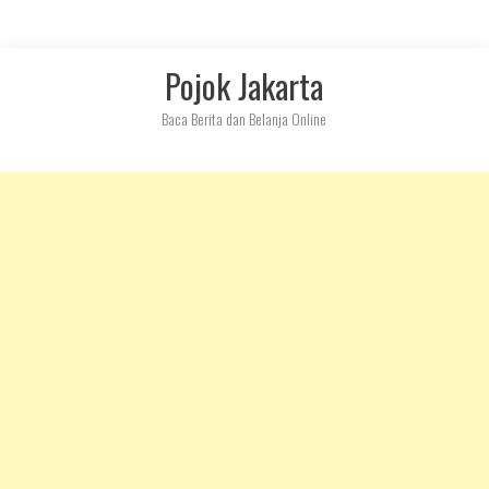
Skip
Pojok Jakarta
to
content
Baca Berita dan Belanja Online