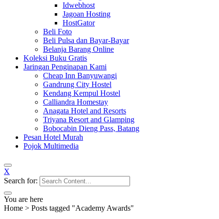
Idwebhost
Jagoan Hosting
HostGator
Beli Foto
Beli Pulsa dan Bayar-Bayar
Belanja Barang Online
Koleksi Buku Gratis
Jaringan Penginapan Kami
Cheap Inn Banyuwangi
Gandrung City Hostel
Kendang Kempul Hostel
Calliandra Homestay
Anagata Hotel and Resorts
Triyana Resort and Glamping
Bobocabin Dieng Pass, Batang
Pesan Hotel Murah
Pojok Multimedia
X
Search for:
You are here
Home
>
Posts tagged "Academy Awards"