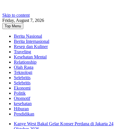
Skip to content
Friday, August 7, 2026
Top Menu
Berita Nasional
Berita Internasional
Resep dan Kuliner
Traveling
Kesehatan Mental
Relationship
Olah Raga
Teknologi
Selebritis
Selebritis
Ekonomi
Politik
Otomotif
kesehatan
Hiburan
Pendidikan
Kanye West Bakal Gelar Konser Perdana di Jakarta 24
Oktober 2026