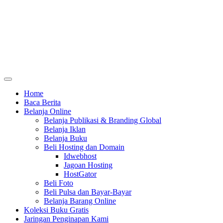
Home
Baca Berita
Belanja Online
Belanja Publikasi & Branding Global
Belanja Iklan
Belanja Buku
Beli Hosting dan Domain
Idwebhost
Jagoan Hosting
HostGator
Beli Foto
Beli Pulsa dan Bayar-Bayar
Belanja Barang Online
Koleksi Buku Gratis
Jaringan Penginapan Kami