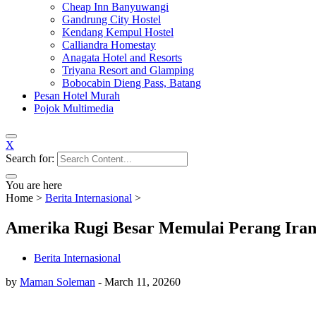
Cheap Inn Banyuwangi
Gandrung City Hostel
Kendang Kempul Hostel
Calliandra Homestay
Anagata Hotel and Resorts
Triyana Resort and Glamping
Bobocabin Dieng Pass, Batang
Pesan Hotel Murah
Pojok Multimedia
X
Search for:
You are here
Home
>
Berita Internasional
>
Amerika Rugi Besar Memulai Perang Iran-I
Berita Internasional
by
Maman Soleman
-
March 11, 2026
0