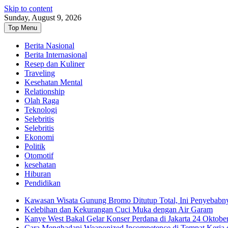
Skip to content
Sunday, August 9, 2026
Top Menu
Berita Nasional
Berita Internasional
Resep dan Kuliner
Traveling
Kesehatan Mental
Relationship
Olah Raga
Teknologi
Selebritis
Selebritis
Ekonomi
Politik
Otomotif
kesehatan
Hiburan
Pendidikan
Kawasan Wisata Gunung Bromo Ditutup Total, Ini Penyebabn
Kelebihan dan Kekurangan Cuci Muka dengan Air Garam
Kanye West Bakal Gelar Konser Perdana di Jakarta 24 Oktobe
Cara Menghadapi Weaponized Incompetence di Tempat Kerja