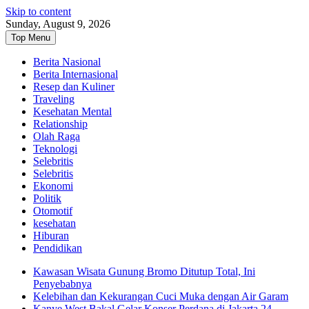
Skip to content
Sunday, August 9, 2026
Top Menu
Berita Nasional
Berita Internasional
Resep dan Kuliner
Traveling
Kesehatan Mental
Relationship
Olah Raga
Teknologi
Selebritis
Selebritis
Ekonomi
Politik
Otomotif
kesehatan
Hiburan
Pendidikan
Kawasan Wisata Gunung Bromo Ditutup Total, Ini
Penyebabnya
Kelebihan dan Kekurangan Cuci Muka dengan Air Garam
Kanye West Bakal Gelar Konser Perdana di Jakarta 24