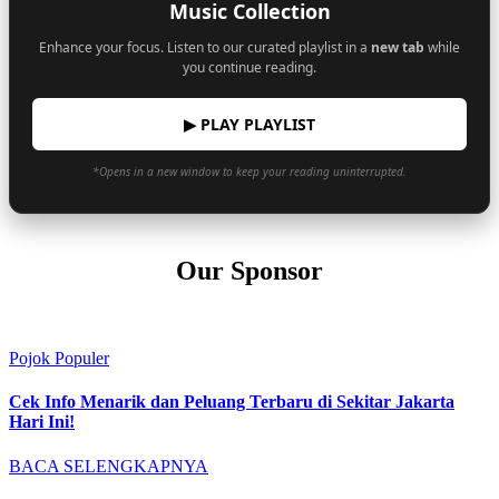
Music Collection
Enhance your focus. Listen to our curated playlist in a
new tab
while
you continue reading.
▶ PLAY PLAYLIST
*Opens in a new window to keep your reading uninterrupted.
Our Sponsor
Pojok Populer
Cek Info Menarik dan Peluang Terbaru di Sekitar Jakarta
Hari Ini!
BACA SELENGKAPNYA