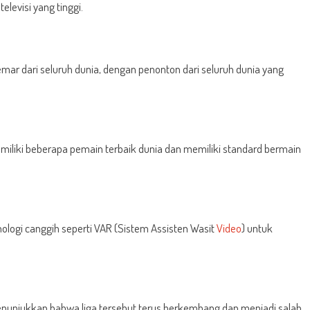
elevisi yang tinggi.
emar dari seluruh dunia, dengan penonton dari seluruh dunia yang
memiliki beberapa pemain terbaik dunia dan memiliki standard bermain
nologi canggih seperti VAR (Sistem Assisten Wasit
Video
) untuk
enunjukkan bahwa liga tersebut terus berkembang dan menjadi salah