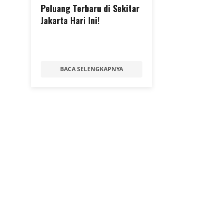
Peluang Terbaru di Sekitar
Jakarta Hari Ini!
BACA SELENGKAPNYA