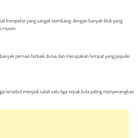
ngkat kompetisi yang sangat seimbang, dengan banyak klub yang
p musim.
ki banyak pemain terbaik dunia dan merupakan tempat yang populer
iga tersebut menjadi salah satu liga sepak bola paling menyenangkan