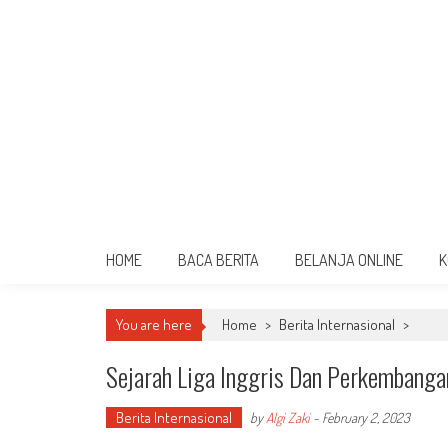
HOME
BACA BERITA
BELANJA ONLINE
K
You are here
Home
>
Berita Internasional
>
Sejarah Liga Inggris Dan Perkembanga
Berita Internasional
by
Algi Zaki
-
February 2, 2023