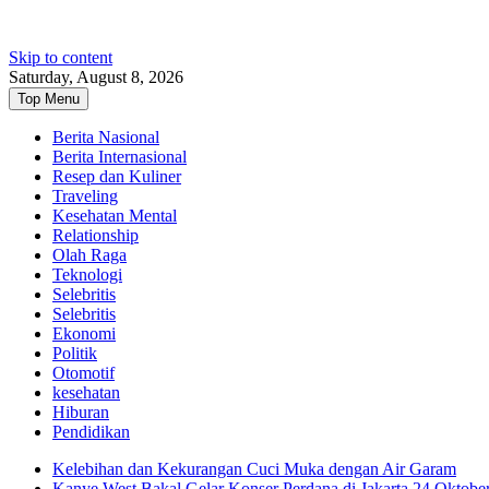
Skip to content
Saturday, August 8, 2026
Top Menu
Berita Nasional
Berita Internasional
Resep dan Kuliner
Traveling
Kesehatan Mental
Relationship
Olah Raga
Teknologi
Selebritis
Selebritis
Ekonomi
Politik
Otomotif
kesehatan
Hiburan
Pendidikan
Kelebihan dan Kekurangan Cuci Muka dengan Air Garam
Kanye West Bakal Gelar Konser Perdana di Jakarta 24 Oktobe