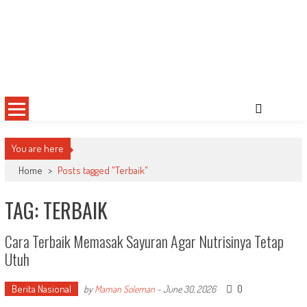
You are here
Home
>
Posts tagged "Terbaik"
TAG: TERBAIK
Cara Terbaik Memasak Sayuran Agar Nutrisinya Tetap
Utuh
Berita Nasional
0
by
Maman Soleman
-
June 30, 2026