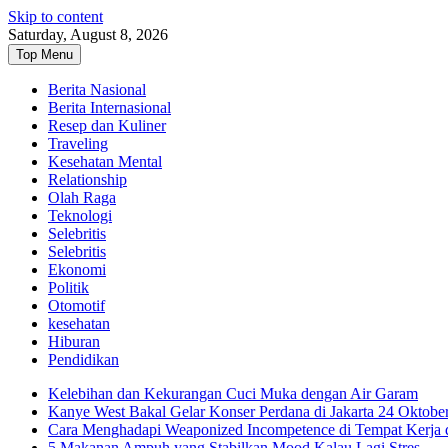
Skip to content
Saturday, August 8, 2026
Top Menu
Berita Nasional
Berita Internasional
Resep dan Kuliner
Traveling
Kesehatan Mental
Relationship
Olah Raga
Teknologi
Selebritis
Selebritis
Ekonomi
Politik
Otomotif
kesehatan
Hiburan
Pendidikan
Kelebihan dan Kekurangan Cuci Muka dengan Air Garam
Kanye West Bakal Gelar Konser Perdana di Jakarta 24 Oktobe
Cara Menghadapi Weaponized Incompetence di Tempat Kerja
5 Makanan Ampuh yang Stabilkan Mood Kalau Lagi Stres