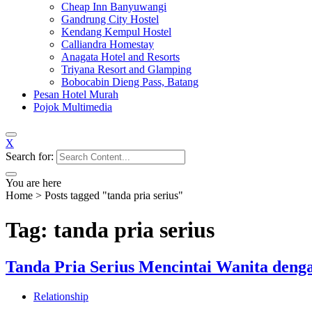
Cheap Inn Banyuwangi
Gandrung City Hostel
Kendang Kempul Hostel
Calliandra Homestay
Anagata Hotel and Resorts
Triyana Resort and Glamping
Bobocabin Dieng Pass, Batang
Pesan Hotel Murah
Pojok Multimedia
X
Search for:
You are here
Home
>
Posts tagged "tanda pria serius"
Tag: tanda pria serius
Tanda Pria Serius Mencintai Wanita deng
Relationship