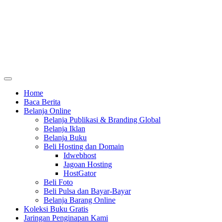
Home
Baca Berita
Belanja Online
Belanja Publikasi & Branding Global
Belanja Iklan
Belanja Buku
Beli Hosting dan Domain
Idwebhost
Jagoan Hosting
HostGator
Beli Foto
Beli Pulsa dan Bayar-Bayar
Belanja Barang Online
Koleksi Buku Gratis
Jaringan Penginapan Kami