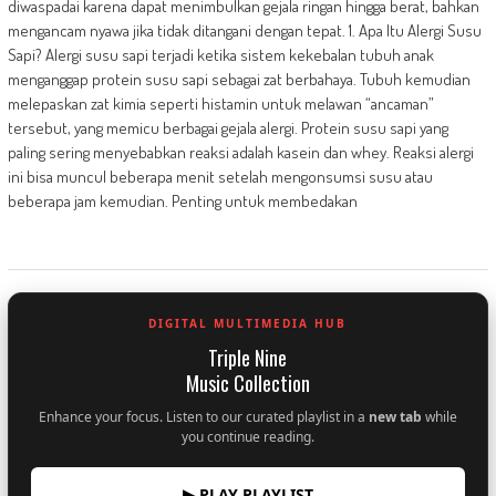
diwaspadai karena dapat menimbulkan gejala ringan hingga berat, bahkan
mengancam nyawa jika tidak ditangani dengan tepat. 1. Apa Itu Alergi Susu
Sapi? Alergi susu sapi terjadi ketika sistem kekebalan tubuh anak
menganggap protein susu sapi sebagai zat berbahaya. Tubuh kemudian
melepaskan zat kimia seperti histamin untuk melawan “ancaman”
tersebut, yang memicu berbagai gejala alergi. Protein susu sapi yang
paling sering menyebabkan reaksi adalah kasein dan whey. Reaksi alergi
ini bisa muncul beberapa menit setelah mengonsumsi susu atau
beberapa jam kemudian. Penting untuk membedakan
DIGITAL MULTIMEDIA HUB
Triple Nine
Music Collection
Enhance your focus. Listen to our curated playlist in a
new tab
while
you continue reading.
▶ PLAY PLAYLIST