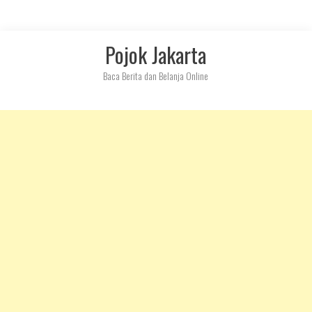
Skip
Pojok Jakarta
to
content
Baca Berita dan Belanja Online