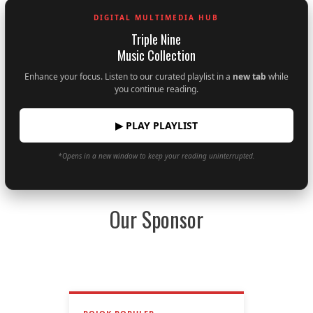
DIGITAL MULTIMEDIA HUB
Triple Nine
Music Collection
Enhance your focus. Listen to our curated playlist in a
new tab
while
you continue reading.
▶ PLAY PLAYLIST
*Opens in a new window to keep your reading uninterrupted.
Our Sponsor