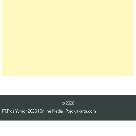
© 2026
PT.Fros Yunior
2026
| Online Media :
Pojokjakarta.com