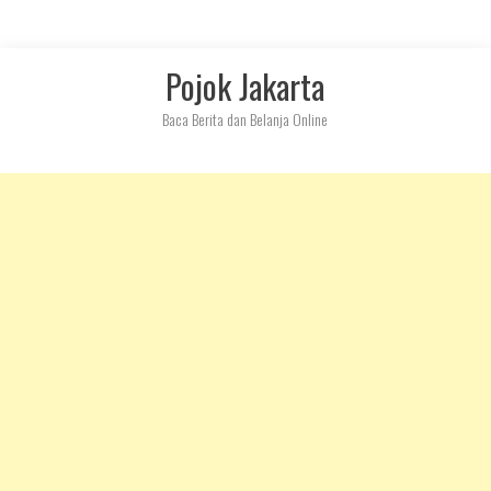
Skip
Pojok Jakarta
to
content
Baca Berita dan Belanja Online