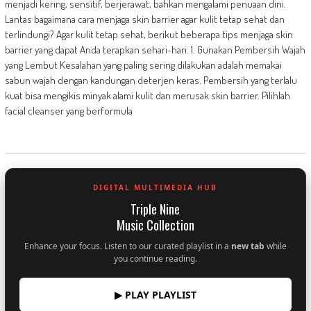
menjadi kering, sensitif, berjerawat, bahkan mengalami penuaan dini.
Lantas bagaimana cara menjaga skin barrier agar kulit tetap sehat dan
terlindungi? Agar kulit tetap sehat, berikut beberapa tips menjaga skin
barrier yang dapat Anda terapkan sehari-hari. 1. Gunakan Pembersih Wajah
yang Lembut Kesalahan yang paling sering dilakukan adalah memakai
sabun wajah dengan kandungan deterjen keras. Pembersih yang terlalu
kuat bisa mengikis minyak alami kulit dan merusak skin barrier. Pilihlah
facial cleanser yang berformula
DIGITAL MULTIMEDIA HUB
Triple Nine
Music Collection
Enhance your focus. Listen to our curated playlist in a
new tab
while
you continue reading.
▶ PLAY PLAYLIST