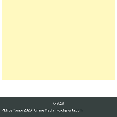
© 2026
PT.Fros Yunior
2026
| Online Media :
Pojokjakarta.com