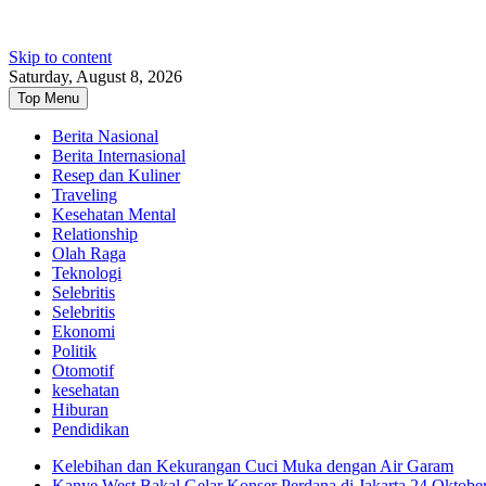
Skip to content
Saturday, August 8, 2026
Top Menu
Berita Nasional
Berita Internasional
Resep dan Kuliner
Traveling
Kesehatan Mental
Relationship
Olah Raga
Teknologi
Selebritis
Selebritis
Ekonomi
Politik
Otomotif
kesehatan
Hiburan
Pendidikan
Kelebihan dan Kekurangan Cuci Muka dengan Air Garam
Kanye West Bakal Gelar Konser Perdana di Jakarta 24 Oktobe