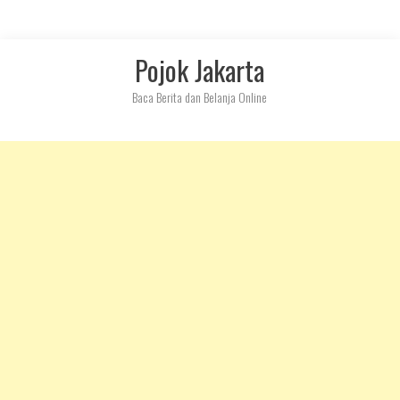
Skip
Pojok Jakarta
to
content
Baca Berita dan Belanja Online