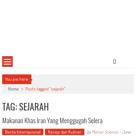
You are here
Home
>
Posts tagged "sejarah"
TAG: SEJARAH
Makanan Khas Iran Yang Menggugah Selera
Berita Internasional
Resep dan Kuliner
by
Maman Soleman
-
June