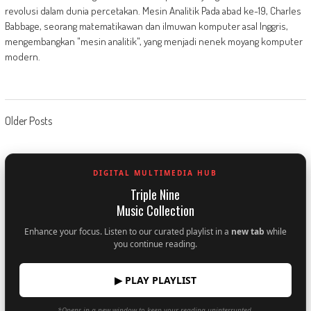
revolusi dalam dunia percetakan. Mesin Analitik Pada abad ke-19, Charles
Babbage, seorang matematikawan dan ilmuwan komputer asal Inggris,
mengembangkan "mesin analitik", yang menjadi nenek moyang komputer
modern.
Posts
Older Posts
navigation
DIGITAL MULTIMEDIA HUB
Triple Nine
Music Collection
Enhance your focus. Listen to our curated playlist in a
new tab
while
you continue reading.
▶ PLAY PLAYLIST
*Opens in a new window to keep your reading uninterrupted.