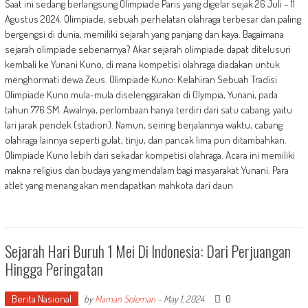
Saat ini sedang berlangsung Olimpiade Paris yang digelar sejak 26 Juli – 11
Agustus 2024. Olimpiade, sebuah perhelatan olahraga terbesar dan paling
bergengsi di dunia, memiliki sejarah yang panjang dan kaya. Bagaimana
sejarah olimpiade sebenarnya? Akar sejarah olimpiade dapat ditelusuri
kembali ke Yunani Kuno, di mana kompetisi olahraga diadakan untuk
menghormati dewa Zeus. Olimpiade Kuno: Kelahiran Sebuah Tradisi
Olimpiade Kuno mula-mula diselenggarakan di Olympia, Yunani, pada
tahun 776 SM. Awalnya, perlombaan hanya terdiri dari satu cabang, yaitu
lari jarak pendek (stadion). Namun, seiring berjalannya waktu, cabang
olahraga lainnya seperti gulat, tinju, dan pancak lima pun ditambahkan.
Olimpiade Kuno lebih dari sekadar kompetisi olahraga. Acara ini memiliki
makna religius dan budaya yang mendalam bagi masyarakat Yunani. Para
atlet yang menang akan mendapatkan mahkota dari daun
Sejarah Hari Buruh 1 Mei Di Indonesia: Dari Perjuangan
Hingga Peringatan
Berita Nasional
0
by
Maman Soleman
-
May 1, 2024