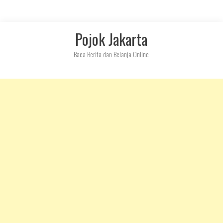
Skip
Pojok Jakarta
to
content
Baca Berita dan Belanja Online