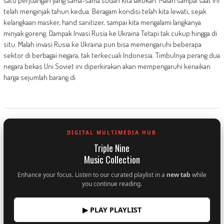
satu perjuangan yang sama-sama sudah kita lakukan. Malah sampai saat ini
telah menginjak tahun kedua. Beragam kondisi telah kita lewati, sejak
kelangkaan masker, hand sanitizer, sampai kita mengalami langkanya
minyak goreng. Dampak Invasi Rusia ke Ukraina Tetapi tak cukup hingga di
situ. Malah invasi Rusia ke Ukraina pun bisa memengaruhi beberapa
sektor di berbagai negara, tak terkecuali Indonesia. Timbulnya perang dua
negara bekas Uni Soviet ini diperkirakan akan mempengaruhi kenaikan
harga sejumlah barang di
DIGITAL MULTIMEDIA HUB
Triple Nine
Music Collection
Enhance your focus. Listen to our curated playlist in a
new tab
while
you continue reading.
▶ PLAY PLAYLIST