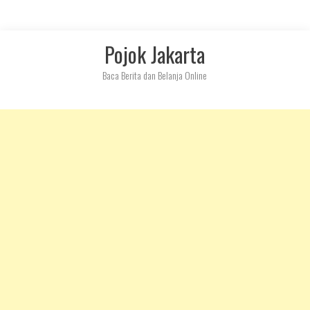
Skip
Pojok Jakarta
to
content
Baca Berita dan Belanja Online