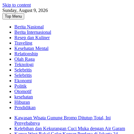
Skip to content
Sunday, August 9, 2026
Top Menu
Berita Nasional
Berita Internasional
Resep dan Kuliner
Traveling
Kesehatan Mental
Relationship
Olah Raga
Teknologi
Selebritis
Selebritis
Ekonomi
Politik
Otomotif
kesehatan
Hiburan
Pendidikan
Kawasan Wisata Gunung Bromo Ditutup Total, Ini
Penyebabnya
Kelebihan dan Kekurangan Cuci Muka dengan Air Garam
Kanye West Bakal Gelar Konser Perdana di Jakarta 24