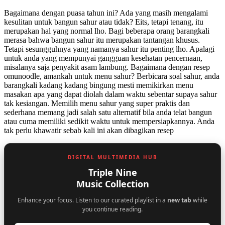
Bagaimana dengan puasa tahun ini? Ada yang masih mengalami
kesulitan untuk bangun sahur atau tidak? Eits, tetapi tenang, itu
merupakan hal yang normal lho. Bagi beberapa orang barangkali
merasa bahwa bangun sahur itu merupakan tantangan khusus.
Tetapi sesungguhnya yang namanya sahur itu penting lho. Apalagi
untuk anda yang mempunyai gangguan kesehatan pencernaan,
misalanya saja penyakit asam lambung. Bagaimana dengan resep
omunoodle, amankah untuk menu sahur? Berbicara soal sahur, anda
barangkali kadang kadang bingung mesti memikirkan menu
masakan apa yang dapat diolah dalam waktu sebentar supaya sahur
tak kesiangan. Memilih menu sahur yang super praktis dan
sederhana memang jadi salah satu alternatif bila anda telat bangun
atau cuma memiliki sedikit waktu untuk mempersiapkannya. Anda
tak perlu khawatir sebab kali ini akan dibagikan resep
DIGITAL MULTIMEDIA HUB
Triple Nine
Music Collection
Enhance your focus. Listen to our curated playlist in a
new tab
while
you continue reading.