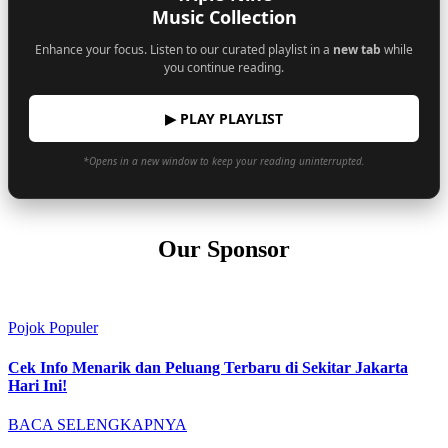
Music Collection
Enhance your focus. Listen to our curated playlist in a
new tab
while
you continue reading.
▶ PLAY PLAYLIST
*Opens in a new window to keep your reading uninterrupted.
Our Sponsor
Pojok Populer
Cek Info Menarik dan Peluang Terbaru di Sekitar Jakarta
Hari Ini!
BACA SELENGKAPNYA