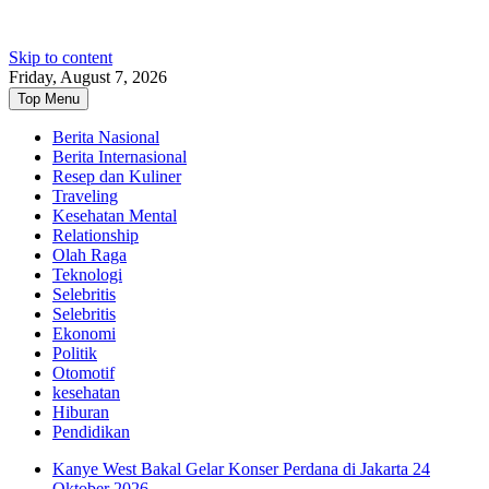
Skip to content
Friday, August 7, 2026
Top Menu
Berita Nasional
Berita Internasional
Resep dan Kuliner
Traveling
Kesehatan Mental
Relationship
Olah Raga
Teknologi
Selebritis
Selebritis
Ekonomi
Politik
Otomotif
kesehatan
Hiburan
Pendidikan
Kanye West Bakal Gelar Konser Perdana di Jakarta 24
Oktober 2026