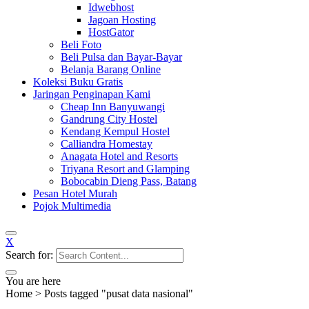
Idwebhost
Jagoan Hosting
HostGator
Beli Foto
Beli Pulsa dan Bayar-Bayar
Belanja Barang Online
Koleksi Buku Gratis
Jaringan Penginapan Kami
Cheap Inn Banyuwangi
Gandrung City Hostel
Kendang Kempul Hostel
Calliandra Homestay
Anagata Hotel and Resorts
Triyana Resort and Glamping
Bobocabin Dieng Pass, Batang
Pesan Hotel Murah
Pojok Multimedia
X
Search for:
You are here
Home
>
Posts tagged "pusat data nasional"